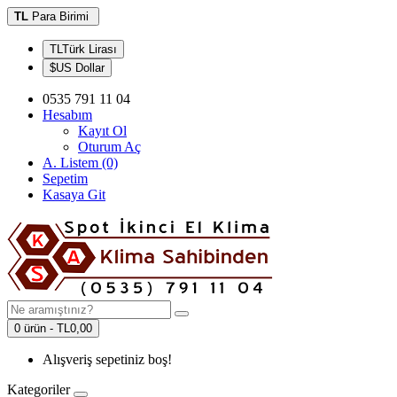
TL
Para Birimi
TLTürk Lirası
$US Dollar
0535 791 11 04
Hesabım
Kayıt Ol
Oturum Aç
A. Listem (0)
Sepetim
Kasaya Git
0 ürün - TL0,00
Alışveriş sepetiniz boş!
Kategoriler