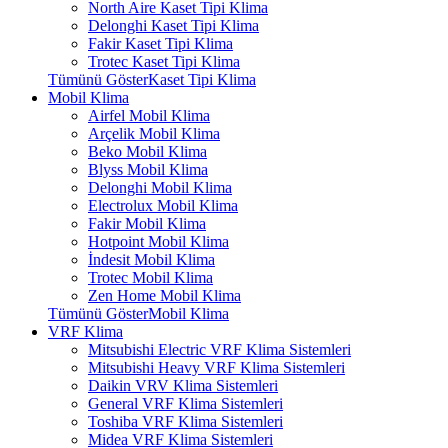
North Aire Kaset Tipi Klima
Delonghi Kaset Tipi Klima
Fakir Kaset Tipi Klima
Trotec Kaset Tipi Klima
Tümünü GösterKaset Tipi Klima
Mobil Klima
Airfel Mobil Klima
Arçelik Mobil Klima
Beko Mobil Klima
Blyss Mobil Klima
Delonghi Mobil Klima
Electrolux Mobil Klima
Fakir Mobil Klima
Hotpoint Mobil Klima
İndesit Mobil Klima
Trotec Mobil Klima
Zen Home Mobil Klima
Tümünü GösterMobil Klima
VRF Klima
Mitsubishi Electric VRF Klima Sistemleri
Mitsubishi Heavy VRF Klima Sistemleri
Daikin VRV Klima Sistemleri
General VRF Klima Sistemleri
Toshiba VRF Klima Sistemleri
Midea VRF Klima Sistemleri