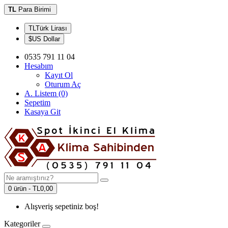
TL
Para Birimi
TLTürk Lirası
$US Dollar
0535 791 11 04
Hesabım
Kayıt Ol
Oturum Aç
A. Listem (0)
Sepetim
Kasaya Git
0 ürün - TL0,00
Alışveriş sepetiniz boş!
Kategoriler