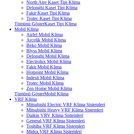
North Aire Kaset Tipi Klima
Delonghi Kaset Tipi Klima
Fakir Kaset Tipi Klima
Trotec Kaset Tipi Klima
Tümünü GösterKaset Tipi Klima
Mobil Klima
Airfel Mobil Klima
Arçelik Mobil Klima
Beko Mobil Klima
Blyss Mobil Klima
Delonghi Mobil Klima
Electrolux Mobil Klima
Fakir Mobil Klima
Hotpoint Mobil Klima
İndesit Mobil Klima
Trotec Mobil Klima
Zen Home Mobil Klima
Tümünü GösterMobil Klima
VRF Klima
Mitsubishi Electric VRF Klima Sistemleri
Mitsubishi Heavy VRF Klima Sistemleri
Daikin VRV Klima Sistemleri
General VRF Klima Sistemleri
Toshiba VRF Klima Sistemleri
Midea VRF Klima Sistemleri