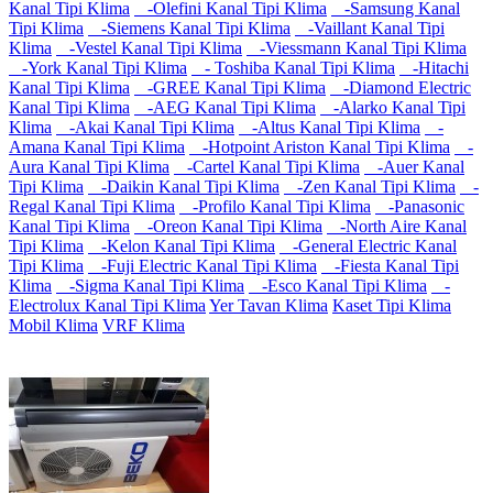
Kanal Tipi Klima
-Olefini Kanal Tipi Klima
-Samsung Kanal
Tipi Klima
-Siemens Kanal Tipi Klima
-Vaillant Kanal Tipi
Klima
-Vestel Kanal Tipi Klima
-Viessmann Kanal Tipi Klima
-York Kanal Tipi Klima
- Toshiba Kanal Tipi Klima
-Hitachi
Kanal Tipi Klima
-GREE Kanal Tipi Klima
-Diamond Electric
Kanal Tipi Klima
-AEG Kanal Tipi Klima
-Alarko Kanal Tipi
Klima
-Akai Kanal Tipi Klima
-Altus Kanal Tipi Klima
-
Amana Kanal Tipi Klima
-Hotpoint Ariston Kanal Tipi Klima
-
Aura Kanal Tipi Klima
-Cartel Kanal Tipi Klima
-Auer Kanal
Tipi Klima
-Daikin Kanal Tipi Klima
-Zen Kanal Tipi Klima
-
Regal Kanal Tipi Klima
-Profilo Kanal Tipi Klima
-Panasonic
Kanal Tipi Klima
-Oreon Kanal Tipi Klima
-North Aire Kanal
Tipi Klima
-Kelon Kanal Tipi Klima
-General Electric Kanal
Tipi Klima
-Fuji Electric Kanal Tipi Klima
-Fiesta Kanal Tipi
Klima
-Sigma Kanal Tipi Klima
-Esco Kanal Tipi Klima
-
Electrolux Kanal Tipi Klima
Yer Tavan Klima
Kaset Tipi Klima
Mobil Klima
VRF Klima