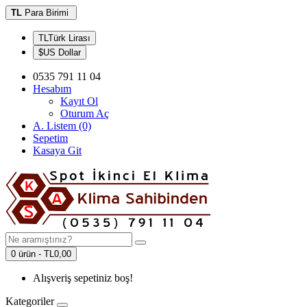
TL
Para Birimi
TLTürk Lirası
$US Dollar
0535 791 11 04
Hesabım
Kayıt Ol
Oturum Aç
A. Listem (0)
Sepetim
Kasaya Git
0 ürün - TL0,00
Alışveriş sepetiniz boş!
Kategoriler