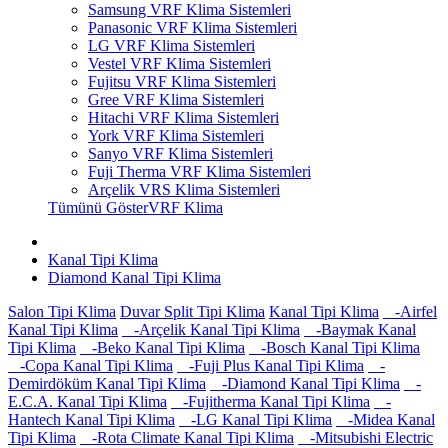
Samsung VRF Klima Sistemleri
Panasonic VRF Klima Sistemleri
LG VRF Klima Sistemleri
Vestel VRF Klima Sistemleri
Fujitsu VRF Klima Sistemleri
Gree VRF Klima Sistemleri
Hitachi VRF Klima Sistemleri
York VRF Klima Sistemleri
Sanyo VRF Klima Sistemleri
Fuji Therma VRF Klima Sistemleri
Arçelik VRS Klima Sistemleri
Tümünü GösterVRF Klima
Kanal Tipi Klima
Diamond Kanal Tipi Klima
Salon Tipi Klima
Duvar Split Tipi Klima
Kanal Tipi Klima
-Airfel
Kanal Tipi Klima
-Arçelik Kanal Tipi Klima
-Baymak Kanal
Tipi Klima
-Beko Kanal Tipi Klima
-Bosch Kanal Tipi Klima
-Copa Kanal Tipi Klima
-Fuji Plus Kanal Tipi Klima
-
Demirdöküm Kanal Tipi Klima
-Diamond Kanal Tipi Klima
-
E.C.A. Kanal Tipi Klima
-Fujitherma Kanal Tipi Klima
-
Hantech Kanal Tipi Klima
-LG Kanal Tipi Klima
-Midea Kanal
Tipi Klima
-Rota Climate Kanal Tipi Klima
-Mitsubishi Electric