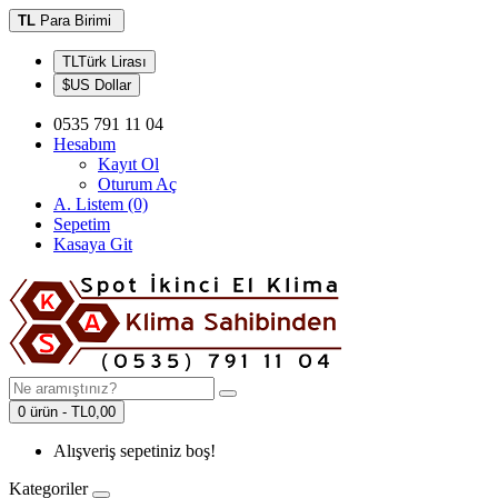
TL
Para Birimi
TLTürk Lirası
$US Dollar
0535 791 11 04
Hesabım
Kayıt Ol
Oturum Aç
A. Listem (0)
Sepetim
Kasaya Git
0 ürün - TL0,00
Alışveriş sepetiniz boş!
Kategoriler