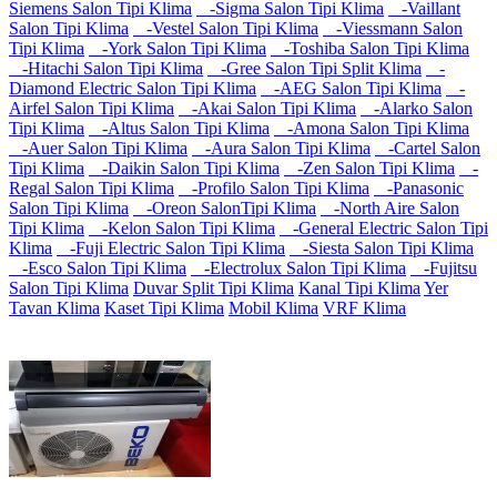
Siemens Salon Tipi Klima
-Sigma Salon Tipi Klima
-Vaillant
Salon Tipi Klima
-Vestel Salon Tipi Klima
-Viessmann Salon
Tipi Klima
-York Salon Tipi Klima
-Toshiba Salon Tipi Klima
-Hitachi Salon Tipi Klima
-Gree Salon Tipi Split Klima
-
Diamond Electric Salon Tipi Klima
-AEG Salon Tipi Klima
-
Airfel Salon Tipi Klima
-Akai Salon Tipi Klima
-Alarko Salon
Tipi Klima
-Altus Salon Tipi Klima
-Amona Salon Tipi Klima
-Auer Salon Tipi Klima
-Aura Salon Tipi Klima
-Cartel Salon
Tipi Klima
-Daikin Salon Tipi Klima
-Zen Salon Tipi Klima
-
Regal Salon Tipi Klima
-Profilo Salon Tipi Klima
-Panasonic
Salon Tipi Klima
-Oreon SalonTipi Klima
-North Aire Salon
Tipi Klima
-Kelon Salon Tipi Klima
-General Electric Salon Tipi
Klima
-Fuji Electric Salon Tipi Klima
-Siesta Salon Tipi Klima
-Esco Salon Tipi Klima
-Electrolux Salon Tipi Klima
-Fujitsu
Salon Tipi Klima
Duvar Split Tipi Klima
Kanal Tipi Klima
Yer
Tavan Klima
Kaset Tipi Klima
Mobil Klima
VRF Klima