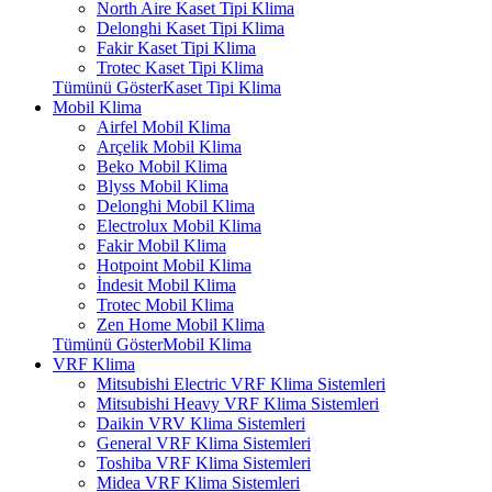
North Aire Kaset Tipi Klima
Delonghi Kaset Tipi Klima
Fakir Kaset Tipi Klima
Trotec Kaset Tipi Klima
Tümünü GösterKaset Tipi Klima
Mobil Klima
Airfel Mobil Klima
Arçelik Mobil Klima
Beko Mobil Klima
Blyss Mobil Klima
Delonghi Mobil Klima
Electrolux Mobil Klima
Fakir Mobil Klima
Hotpoint Mobil Klima
İndesit Mobil Klima
Trotec Mobil Klima
Zen Home Mobil Klima
Tümünü GösterMobil Klima
VRF Klima
Mitsubishi Electric VRF Klima Sistemleri
Mitsubishi Heavy VRF Klima Sistemleri
Daikin VRV Klima Sistemleri
General VRF Klima Sistemleri
Toshiba VRF Klima Sistemleri
Midea VRF Klima Sistemleri