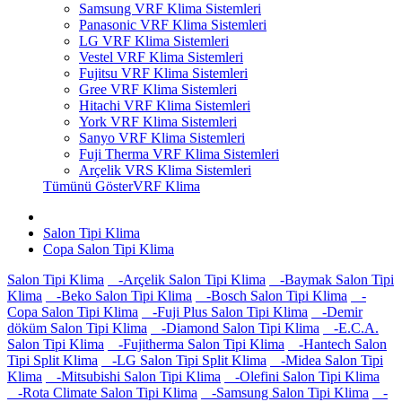
Samsung VRF Klima Sistemleri
Panasonic VRF Klima Sistemleri
LG VRF Klima Sistemleri
Vestel VRF Klima Sistemleri
Fujitsu VRF Klima Sistemleri
Gree VRF Klima Sistemleri
Hitachi VRF Klima Sistemleri
York VRF Klima Sistemleri
Sanyo VRF Klima Sistemleri
Fuji Therma VRF Klima Sistemleri
Arçelik VRS Klima Sistemleri
Tümünü GösterVRF Klima
Salon Tipi Klima
Copa Salon Tipi Klima
Salon Tipi Klima
-Arçelik Salon Tipi Klima
-Baymak Salon Tipi
Klima
-Beko Salon Tipi Klima
-Bosch Salon Tipi Klima
-
Copa Salon Tipi Klima
-Fuji Plus Salon Tipi Klima
-Demir
döküm Salon Tipi Klima
-Diamond Salon Tipi Klima
-E.C.A.
Salon Tipi Klima
-Fujitherma Salon Tipi Klima
-Hantech Salon
Tipi Split Klima
-LG Salon Tipi Split Klima
-Midea Salon Tipi
Klima
-Mitsubishi Salon Tipi Klima
-Olefini Salon Tipi Klima
-Rota Climate Salon Tipi Klima
-Samsung Salon Tipi Klima
-