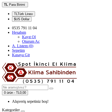
TL
Para Birimi
TLTürk Lirası
$US Dollar
0535 791 11 04
Hesabım
Kayıt Ol
Oturum Aç
A. Listem (0)
Sepetim
Kasaya Git
0 ürün - TL0,00
Alışveriş sepetiniz boş!
Kategoriler