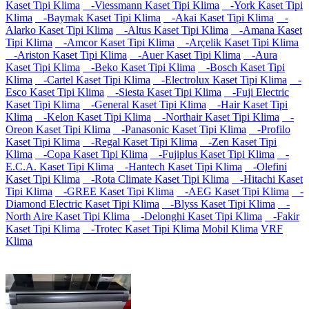
Kaset Tipi Klima
-Viessmann Kaset Tipi Klima
-York Kaset Tipi
Klima
-Baymak Kaset Tipi Klima
-Akai Kaset Tipi Klima
-
Alarko Kaset Tipi Klima
-Altus Kaset Tipi Klima
-Amana Kaset
Tipi Klima
-Amcor Kaset Tipi Klima
-Arçelik Kaset Tipi Klima
-Ariston Kaset Tipi Klima
-Auer Kaset Tipi Klima
-Aura
Kaset Tipi Klima
-Beko Kaset Tipi Klima
-Bosch Kaset Tipi
Klima
-Cartel Kaset Tipi Klima
-Electrolux Kaset Tipi Klima
-
Esco Kaset Tipi Klima
-Siesta Kaset Tipi Klima
-Fuji Electric
Kaset Tipi Klima
-General Kaset Tipi Klima
-Hair Kaset Tipi
Klima
-Kelon Kaset Tipi Klima
-Northair Kaset Tipi Klima
-
Oreon Kaset Tipi Klima
-Panasonic Kaset Tipi Klima
-Profilo
Kaset Tipi Klima
-Regal Kaset Tipi Klima
-Zen Kaset Tipi
Klima
-Copa Kaset Tipi Klima
-Fujiplus Kaset Tipi Klima
-
E.C.A. Kaset Tipi Klima
-Hantech Kaset Tipi Klima
-Olefini
Kaset Tipi Klima
-Rota Climate Kaset Tipi Klima
-Hitachi Kaset
Tipi Klima
-GREE Kaset Tipi Klima
-AEG Kaset Tipi Klima
-
Diamond Electric Kaset Tipi Klima
-Blyss Kaset Tipi Klima
-
North Aire Kaset Tipi Klima
-Delonghi Kaset Tipi Klima
-Fakir
Kaset Tipi Klima
-Trotec Kaset Tipi Klima
Mobil Klima
VRF
Klima