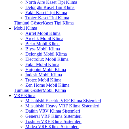
North Aire Kaset Tipi Klima
Delonghi Kaset Tipi Klima
Fakir Kaset Tipi Klima
Trotec Kaset Tipi Klima
Tümünü GösterKaset Tipi Klima
Mobil Klima
Airfel Mobil Klima
Arçelik Mobil Klima
Beko Mobil Klima
Blyss Mobil Klima
Delonghi Mobil Klima
Electrolux Mobil Klima
Fakir Mobil Klima
Hotpoint Mobil Klima
İndesit Mobil Klima
Trotec Mobil Klima
Zen Home Mobil Klima
Tümünü GösterMobil Klima
VRF Klima
Mitsubishi Electric VRF Klima Sistemleri
Mitsubishi Heavy VRF Klima Sistemleri
Daikin VRV Klima Sistemleri
General VRF Klima Sistemleri
Toshiba VRF Klima Sistemleri
Midea VRF Klima Sistemleri