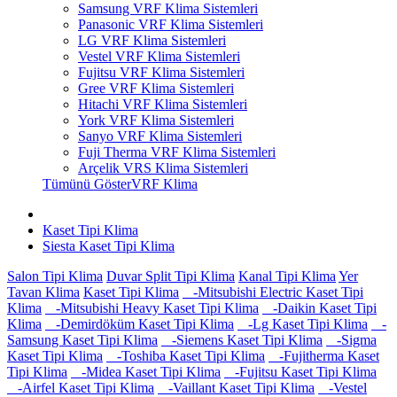
Samsung VRF Klima Sistemleri
Panasonic VRF Klima Sistemleri
LG VRF Klima Sistemleri
Vestel VRF Klima Sistemleri
Fujitsu VRF Klima Sistemleri
Gree VRF Klima Sistemleri
Hitachi VRF Klima Sistemleri
York VRF Klima Sistemleri
Sanyo VRF Klima Sistemleri
Fuji Therma VRF Klima Sistemleri
Arçelik VRS Klima Sistemleri
Tümünü GösterVRF Klima
Kaset Tipi Klima
Siesta Kaset Tipi Klima
Salon Tipi Klima
Duvar Split Tipi Klima
Kanal Tipi Klima
Yer
Tavan Klima
Kaset Tipi Klima
-Mitsubishi Electric Kaset Tipi
Klima
-Mitsubishi Heavy Kaset Tipi Klima
-Daikin Kaset Tipi
Klima
-Demirdöküm Kaset Tipi Klima
-Lg Kaset Tipi Klima
-
Samsung Kaset Tipi Klima
-Siemens Kaset Tipi Klima
-Sigma
Kaset Tipi Klima
-Toshiba Kaset Tipi Klima
-Fujitherma Kaset
Tipi Klima
-Midea Kaset Tipi Klima
-Fujitsu Kaset Tipi Klima
-Airfel Kaset Tipi Klima
-Vaillant Kaset Tipi Klima
-Vestel