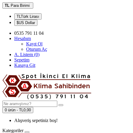
TL
Para Birimi
TLTürk Lirası
$US Dollar
0535 791 11 04
Hesabım
Kayıt Ol
Oturum Aç
A. Listem (0)
Sepetim
Kasaya Git
0 ürün - TL0,00
Alışveriş sepetiniz boş!
Kategoriler