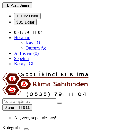
TL
Para Birimi
TLTürk Lirası
$US Dollar
0535 791 11 04
Hesabım
Kayıt Ol
Oturum Aç
A. Listem (0)
Sepetim
Kasaya Git
0 ürün - TL0,00
Alışveriş sepetiniz boş!
Kategoriler