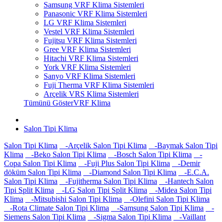
Samsung VRF Klima Sistemleri
Panasonic VRF Klima Sistemleri
LG VRF Klima Sistemleri
Vestel VRF Klima Sistemleri
Fujitsu VRF Klima Sistemleri
Gree VRF Klima Sistemleri
Hitachi VRF Klima Sistemleri
York VRF Klima Sistemleri
Sanyo VRF Klima Sistemleri
Fuji Therma VRF Klima Sistemleri
Arçelik VRS Klima Sistemleri
Tümünü GösterVRF Klima
Salon Tipi Klima
Salon Tipi Klima
-Arçelik Salon Tipi Klima
-Baymak Salon Tipi
Klima
-Beko Salon Tipi Klima
-Bosch Salon Tipi Klima
-
Copa Salon Tipi Klima
-Fuji Plus Salon Tipi Klima
-Demir
döküm Salon Tipi Klima
-Diamond Salon Tipi Klima
-E.C.A.
Salon Tipi Klima
-Fujitherma Salon Tipi Klima
-Hantech Salon
Tipi Split Klima
-LG Salon Tipi Split Klima
-Midea Salon Tipi
Klima
-Mitsubishi Salon Tipi Klima
-Olefini Salon Tipi Klima
-Rota Climate Salon Tipi Klima
-Samsung Salon Tipi Klima
-
Siemens Salon Tipi Klima
-Sigma Salon Tipi Klima
-Vaillant