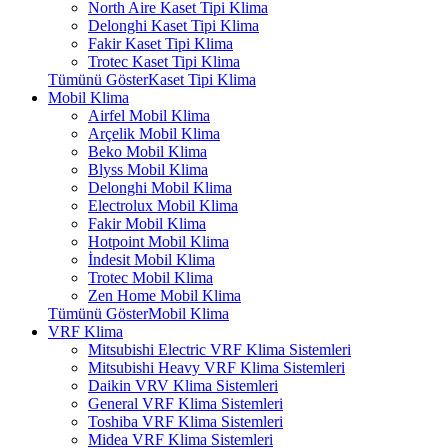
North Aire Kaset Tipi Klima
Delonghi Kaset Tipi Klima
Fakir Kaset Tipi Klima
Trotec Kaset Tipi Klima
Tümünü GösterKaset Tipi Klima
Mobil Klima
Airfel Mobil Klima
Arçelik Mobil Klima
Beko Mobil Klima
Blyss Mobil Klima
Delonghi Mobil Klima
Electrolux Mobil Klima
Fakir Mobil Klima
Hotpoint Mobil Klima
İndesit Mobil Klima
Trotec Mobil Klima
Zen Home Mobil Klima
Tümünü GösterMobil Klima
VRF Klima
Mitsubishi Electric VRF Klima Sistemleri
Mitsubishi Heavy VRF Klima Sistemleri
Daikin VRV Klima Sistemleri
General VRF Klima Sistemleri
Toshiba VRF Klima Sistemleri
Midea VRF Klima Sistemleri