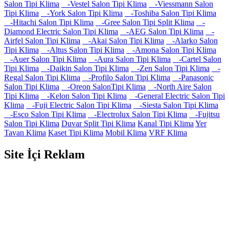
Salon Tipi Klima
-Vestel Salon Tipi Klima
-Viessmann Salon
Tipi Klima
-York Salon Tipi Klima
-Toshiba Salon Tipi Klima
-Hitachi Salon Tipi Klima
-Gree Salon Tipi Split Klima
-
Diamond Electric Salon Tipi Klima
-AEG Salon Tipi Klima
-
Airfel Salon Tipi Klima
-Akai Salon Tipi Klima
-Alarko Salon
Tipi Klima
-Altus Salon Tipi Klima
-Amona Salon Tipi Klima
-Auer Salon Tipi Klima
-Aura Salon Tipi Klima
-Cartel Salon
Tipi Klima
-Daikin Salon Tipi Klima
-Zen Salon Tipi Klima
-
Regal Salon Tipi Klima
-Profilo Salon Tipi Klima
-Panasonic
Salon Tipi Klima
-Oreon SalonTipi Klima
-North Aire Salon
Tipi Klima
-Kelon Salon Tipi Klima
-General Electric Salon Tipi
Klima
-Fuji Electric Salon Tipi Klima
-Siesta Salon Tipi Klima
-Esco Salon Tipi Klima
-Electrolux Salon Tipi Klima
-Fujitsu
Salon Tipi Klima
Duvar Split Tipi Klima
Kanal Tipi Klima
Yer
Tavan Klima
Kaset Tipi Klima
Mobil Klima
VRF Klima
Site İçi Reklam