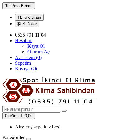
TL
Para Birimi
TLTürk Lirası
$US Dollar
0535 791 11 04
Hesabım
Kayıt Ol
Oturum Aç
A. Listem (0)
Sepetim
Kasaya Git
0 ürün - TL0,00
Alışveriş sepetiniz boş!
Kategoriler