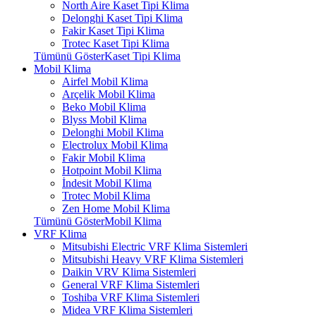
North Aire Kaset Tipi Klima
Delonghi Kaset Tipi Klima
Fakir Kaset Tipi Klima
Trotec Kaset Tipi Klima
Tümünü GösterKaset Tipi Klima
Mobil Klima
Airfel Mobil Klima
Arçelik Mobil Klima
Beko Mobil Klima
Blyss Mobil Klima
Delonghi Mobil Klima
Electrolux Mobil Klima
Fakir Mobil Klima
Hotpoint Mobil Klima
İndesit Mobil Klima
Trotec Mobil Klima
Zen Home Mobil Klima
Tümünü GösterMobil Klima
VRF Klima
Mitsubishi Electric VRF Klima Sistemleri
Mitsubishi Heavy VRF Klima Sistemleri
Daikin VRV Klima Sistemleri
General VRF Klima Sistemleri
Toshiba VRF Klima Sistemleri
Midea VRF Klima Sistemleri