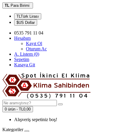
TL
Para Birimi
TLTürk Lirası
$US Dollar
0535 791 11 04
Hesabım
Kayıt Ol
Oturum Aç
A. Listem (0)
Sepetim
Kasaya Git
0 ürün - TL0,00
Alışveriş sepetiniz boş!
Kategoriler