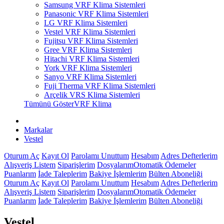
Samsung VRF Klima Sistemleri
Panasonic VRF Klima Sistemleri
LG VRF Klima Sistemleri
Vestel VRF Klima Sistemleri
Fujitsu VRF Klima Sistemleri
Gree VRF Klima Sistemleri
Hitachi VRF Klima Sistemleri
York VRF Klima Sistemleri
Sanyo VRF Klima Sistemleri
Fuji Therma VRF Klima Sistemleri
Arçelik VRS Klima Sistemleri
Tümünü GösterVRF Klima
Markalar
Vestel
Oturum Aç
Kayıt Ol
Parolamı Unuttum
Hesabım
Adres Defterlerim
Alışveriş Listem
Siparişlerim
Dosyalarım
Otomatik Ödemeler
Puanlarım
İade Taleplerim
Bakiye İşlemlerim
Bülten Aboneliği
Oturum Aç
Kayıt Ol
Parolamı Unuttum
Hesabım
Adres Defterlerim
Alışveriş Listem
Siparişlerim
Dosyalarım
Otomatik Ödemeler
Puanlarım
İade Taleplerim
Bakiye İşlemlerim
Bülten Aboneliği
Vestel