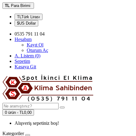
TL
Para Birimi
TLTürk Lirası
$US Dollar
0535 791 11 04
Hesabım
Kayıt Ol
Oturum Aç
A. Listem (0)
Sepetim
Kasaya Git
0 ürün - TL0,00
Alışveriş sepetiniz boş!
Kategoriler