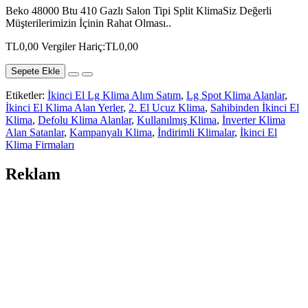
Beko 48000 Btu 410 Gazlı Salon Tipi Split KlimaSiz Değerli
Müşterilerimizin İçinin Rahat Olması..
TL0,00
Vergiler Hariç:TL0,00
Sepete Ekle
Etiketler:
İkinci El Lg Klima Alım Satım
,
Lg Spot Klima Alanlar
,
İkinci El Klima Alan Yerler
,
2. El Ucuz Klima
,
Sahibinden İkinci El
Klima
,
Defolu Klima Alanlar
,
Kullanılmış Klima
,
İnverter Klima
Alan Satanlar
,
Kampanyalı Klima
,
İndirimli Klimalar
,
İkinci El
Klima Firmaları
Reklam