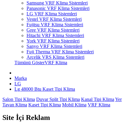
Samsung VRF Klima Sistemleri
Panasonic VRF Klima Sistemleri
LG VRF Klima Sistemleri
Vestel VRF Klima Sistemleri
Fujitsu VRF Klima Sistemleri
Gree VRF Klima Sistemleri
Hitachi VRF Klima Sistemleri
York VRF Klima Sistemleri
Sanyo VRF Klima Sistemleri
Fuji Therma VRF Klima Sistemleri
Arçelik VRS Klima Sistemleri
Tümünü GösterVRF Klima
Marka
LG
Lg 48000 Btu Kaset Tipi Klima
Salon Tipi Klima
Duvar Split Tipi Klima
Kanal Tipi Klima
Yer
Tavan Klima
Kaset Tipi Klima
Mobil Klima
VRF Klima
Site İçi Reklam