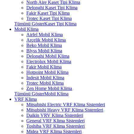
North Aire Kaset Tipi Klima
Delonghi Kaset Tipi Klima
Fakir Kaset Tipi Klima
Trotec Kaset Tipi Klima
Tümünü GösterKaset Tipi Klima
Mobil Klima
Airfel Mobil Klima
Arçelik Mobil Klima
Beko Mobil Klima
Blyss Mobil Klima
Delonghi Mobil Klima
Electrolux Mobil Klima
Fakir Mobil Klima
Hotpoint Mobil Klima
İndesit Mobil Klima
Trotec Mobil Klima
Zen Home Mobil Klima
Tümünü GösterMobil Klima
VRF Klima
Mitsubishi Electric VRF Klima Sistemleri
Mitsubishi Heavy VRF Klima Sistemleri
Daikin VRV Klima Sistemleri
General VRF Klima Sistemleri
Toshiba VRF Klima Sistemleri
Midea VRF Klima Sistemleri