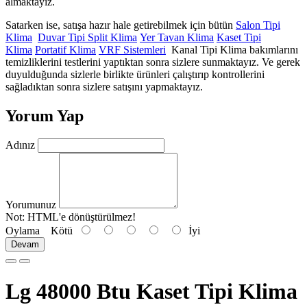
almaktayız.
Satarken ise, satışa hazır hale getirebilmek için bütün
Salon Tipi
Klima
Duvar Tipi Split Klima
Yer Tavan Klima
Kaset Tipi
Klima
Portatif Klima
VRF Sistemleri
Kanal Tipi Klima bakımlarını
temizliklerini testlerini yaptıktan sonra sizlere sunmaktayız. Ve gerek
duyulduğunda sizlerle birlikte ürünleri çalıştırıp kontrollerini
sağladıktan sonra sizlere satışını yapmaktayız.
Yorum Yap
Adınız
Yorumunuz
Not:
HTML'e dönüştürülmez!
Oylama
Kötü
İyi
Devam
Lg 48000 Btu Kaset Tipi Klima