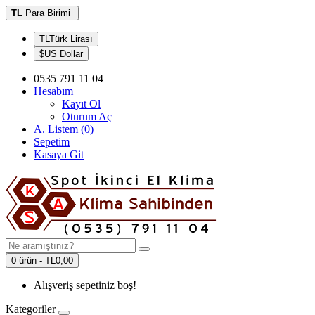
TL
Para Birimi
TLTürk Lirası
$US Dollar
0535 791 11 04
Hesabım
Kayıt Ol
Oturum Aç
A. Listem (0)
Sepetim
Kasaya Git
0 ürün - TL0,00
Alışveriş sepetiniz boş!
Kategoriler