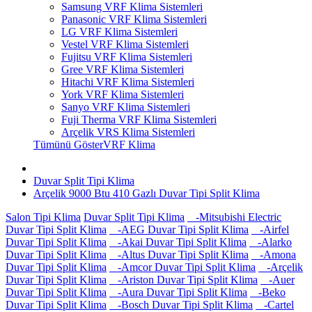
Samsung VRF Klima Sistemleri
Panasonic VRF Klima Sistemleri
LG VRF Klima Sistemleri
Vestel VRF Klima Sistemleri
Fujitsu VRF Klima Sistemleri
Gree VRF Klima Sistemleri
Hitachi VRF Klima Sistemleri
York VRF Klima Sistemleri
Sanyo VRF Klima Sistemleri
Fuji Therma VRF Klima Sistemleri
Arçelik VRS Klima Sistemleri
Tümünü GösterVRF Klima
Duvar Split Tipi Klima
Arçelik 9000 Btu 410 Gazlı Duvar Tipi Split Klima
Salon Tipi Klima
Duvar Split Tipi Klima
-Mitsubishi Electric
Duvar Tipi Split Klima
-AEG Duvar Tipi Split Klima
-Airfel
Duvar Tipi Split Klima
-Akai Duvar Tipi Split Klima
-Alarko
Duvar Tipi Split Klima
-Altus Duvar Tipi Split Klima
-Amona
Duvar Tipi Split Klima
-Amcor Duvar Tipi Split Klima
-Arçelik
Duvar Tipi Split Klima
-Ariston Duvar Tipi Split Klima
-Auer
Duvar Tipi Split Klima
-Aura Duvar Tipi Split Klima
-Beko
Duvar Tipi Split Klima
-Bosch Duvar Tipi Split Klima
-Cartel