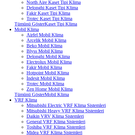
North Aire Kaset Tipi Klima
Delonghi Kaset Tipi Klima
Fakir Kaset Tipi Klima
Trotec Kaset Tipi Klima
Tümünü GösterKaset Tipi Klima
Mobil Klima
Airfel Mobil Klima
Arçelik Mobil Klima
Beko Mobil Klima
Blyss Mobil Klima
Delonghi Mobil Klima
Electrolux Mobil Klima
Fakir Mobil Klima
Hotpoint Mobil Klima
İndesit Mobil Klima
Trotec Mobil Klima
Zen Home Mobil Klima
Tümünü GösterMobil Klima
VRF Klima
Mitsubishi Electric VRF Klima Sistemleri
Mitsubishi Heavy VRF Klima Sistemleri
Daikin VRV Klima Sistemleri
General VRF Klima Sistemleri
Toshiba VRF Klima Sistemleri
Midea VRF Klima Sistemleri