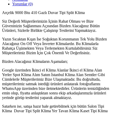
Yorumlar (0)
Arçelik 9000 Btu 410 Gazlı Duvar Tipi Split Klima
Siz Değerli Müşterilerimizin İçinin Rahat Olması ve Bize
Güveninizin Sağlanması Açısından Bizden Alacağınız Bütün
Ürünleri, Sizlerle Birlikte Çalıştırıp Testlerini Yapmaktayız.
Yazın Sıcaktan Kışın İse Soğuktan Korunmanın Tek Yolu Bizden
Alacağınız On Off Veya İnverter Klimalardır. Bu Klimalarla
Rahatça Üşümekten Veya Terlemekten Kurtulabilirsiniz Siz
Müşterilerimiz Bizim İçin Çok Önemli Ve Değerlisiniz.
Bizden Alacağınız Klimaların Aşamaları;
Google üzerinden İkinci el Klima Alanlar İkinci el Klima Alan
Yerler Spot Klima Alım Satım İstanbul Klima Alan Semtler Gibi
Cümlelerle Müşterilerimiz Bize Ulaşmaktadır. Bu doğrultuda,
müşterilerimiz satmak istediği ürünleri anlatarak fotoğraflarını
WhatssApp üzerinden bize iletmektedirler. Ürünlerin temizliğinden
emin olup, fiyatta anlaştıktan sonra ekip arkadaşlarımızla ürünleri
yerinde görüp testlerini yaparak almaktayız.
Satarken ise, satışa hazır hale getirebilmek için bütün Salon Tipi
Klima Duvar Tipi Split Klima Yer Tavan Klima Kaset Tipi Klima