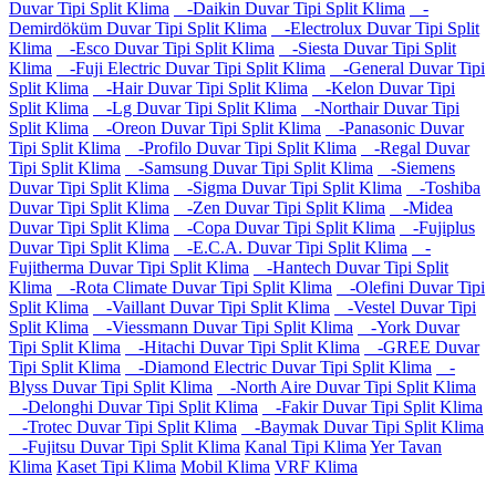
Duvar Tipi Split Klima
-Daikin Duvar Tipi Split Klima
-
Demirdöküm Duvar Tipi Split Klima
-Electrolux Duvar Tipi Split
Klima
-Esco Duvar Tipi Split Klima
-Siesta Duvar Tipi Split
Klima
-Fuji Electric Duvar Tipi Split Klima
-General Duvar Tipi
Split Klima
-Hair Duvar Tipi Split Klima
-Kelon Duvar Tipi
Split Klima
-Lg Duvar Tipi Split Klima
-Northair Duvar Tipi
Split Klima
-Oreon Duvar Tipi Split Klima
-Panasonic Duvar
Tipi Split Klima
-Profilo Duvar Tipi Split Klima
-Regal Duvar
Tipi Split Klima
-Samsung Duvar Tipi Split Klima
-Siemens
Duvar Tipi Split Klima
-Sigma Duvar Tipi Split Klima
-Toshiba
Duvar Tipi Split Klima
-Zen Duvar Tipi Split Klima
-Midea
Duvar Tipi Split Klima
-Copa Duvar Tipi Split Klima
-Fujiplus
Duvar Tipi Split Klima
-E.C.A. Duvar Tipi Split Klima
-
Fujitherma Duvar Tipi Split Klima
-Hantech Duvar Tipi Split
Klima
-Rota Climate Duvar Tipi Split Klima
-Olefini Duvar Tipi
Split Klima
-Vaillant Duvar Tipi Split Klima
-Vestel Duvar Tipi
Split Klima
-Viessmann Duvar Tipi Split Klima
-York Duvar
Tipi Split Klima
-Hitachi Duvar Tipi Split Klima
-GREE Duvar
Tipi Split Klima
-Diamond Electric Duvar Tipi Split Klima
-
Blyss Duvar Tipi Split Klima
-North Aire Duvar Tipi Split Klima
-Delonghi Duvar Tipi Split Klima
-Fakir Duvar Tipi Split Klima
-Trotec Duvar Tipi Split Klima
-Baymak Duvar Tipi Split Klima
-Fujitsu Duvar Tipi Split Klima
Kanal Tipi Klima
Yer Tavan
Klima
Kaset Tipi Klima
Mobil Klima
VRF Klima