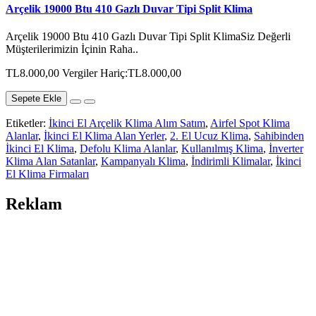
Arçelik 19000 Btu 410 Gazlı Duvar Tipi Split Klima
Arçelik 19000 Btu 410 Gazlı Duvar Tipi Split KlimaSiz Değerli
Müşterilerimizin İçinin Raha..
TL8.000,00
Vergiler Hariç:TL8.000,00
Sepete Ekle
Etiketler:
İkinci El Arçelik Klima Alım Satım
,
Airfel Spot Klima
Alanlar
,
İkinci El Klima Alan Yerler
,
2. El Ucuz Klima
,
Sahibinden
İkinci El Klima
,
Defolu Klima Alanlar
,
Kullanılmış Klima
,
İnverter
Klima Alan Satanlar
,
Kampanyalı Klima
,
İndirimli Klimalar
,
İkinci
El Klima Firmaları
Reklam