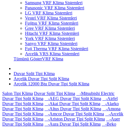
Samsung VRF Klima Sistemleri
Panasonic VRF Klima Sistemleri
LG VRF Klima Sistemleri
Vestel VRF Klima Sistemleri
Fujitsu VRF Klima Sistemleri
Gree VRF Klima Sistemleri
Hitachi VRF Klima Sistemleri
York VRF Klima Sistemleri
Sanyo VRF Klima Sistemleri
Fuji Therma VRF Klima Sistemleri
Arçelik VRS Klima Sistemleri
Tümünü GösterVRF Klima
Duvar Split Tipi Klima
Arçelik Duvar Tipi Split Klima
Arçelik 12000 Btu Duvar Tipi Split Klima
Salon Tipi Klima
Duvar Split Tipi Klima
-Mitsubishi Electric
Duvar Tipi Split Klima
-AEG Duvar Tipi Split Klima
-Airfel
Duvar Tipi Split Klima
-Akai Duvar Tipi Split Klima
-Alarko
Duvar Tipi Split Klima
-Altus Duvar Tipi Split Klima
-Amona
Duvar Tipi Split Klima
-Amcor Duvar Tipi Split Klima
-Arçelik
Duvar Tipi Split Klima
-Ariston Duvar Tipi Split Klima
-Auer
Duvar Tipi Split Klima
-Aura Duvar Tipi Split Klima
-Beko