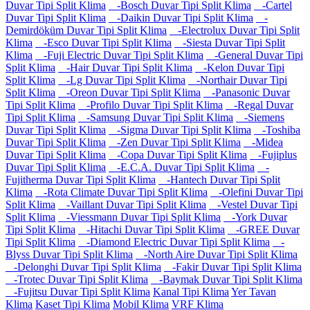
Duvar Tipi Split Klima
-Bosch Duvar Tipi Split Klima
-Cartel
Duvar Tipi Split Klima
-Daikin Duvar Tipi Split Klima
-
Demirdöküm Duvar Tipi Split Klima
-Electrolux Duvar Tipi Split
Klima
-Esco Duvar Tipi Split Klima
-Siesta Duvar Tipi Split
Klima
-Fuji Electric Duvar Tipi Split Klima
-General Duvar Tipi
Split Klima
-Hair Duvar Tipi Split Klima
-Kelon Duvar Tipi
Split Klima
-Lg Duvar Tipi Split Klima
-Northair Duvar Tipi
Split Klima
-Oreon Duvar Tipi Split Klima
-Panasonic Duvar
Tipi Split Klima
-Profilo Duvar Tipi Split Klima
-Regal Duvar
Tipi Split Klima
-Samsung Duvar Tipi Split Klima
-Siemens
Duvar Tipi Split Klima
-Sigma Duvar Tipi Split Klima
-Toshiba
Duvar Tipi Split Klima
-Zen Duvar Tipi Split Klima
-Midea
Duvar Tipi Split Klima
-Copa Duvar Tipi Split Klima
-Fujiplus
Duvar Tipi Split Klima
-E.C.A. Duvar Tipi Split Klima
-
Fujitherma Duvar Tipi Split Klima
-Hantech Duvar Tipi Split
Klima
-Rota Climate Duvar Tipi Split Klima
-Olefini Duvar Tipi
Split Klima
-Vaillant Duvar Tipi Split Klima
-Vestel Duvar Tipi
Split Klima
-Viessmann Duvar Tipi Split Klima
-York Duvar
Tipi Split Klima
-Hitachi Duvar Tipi Split Klima
-GREE Duvar
Tipi Split Klima
-Diamond Electric Duvar Tipi Split Klima
-
Blyss Duvar Tipi Split Klima
-North Aire Duvar Tipi Split Klima
-Delonghi Duvar Tipi Split Klima
-Fakir Duvar Tipi Split Klima
-Trotec Duvar Tipi Split Klima
-Baymak Duvar Tipi Split Klima
-Fujitsu Duvar Tipi Split Klima
Kanal Tipi Klima
Yer Tavan
Klima
Kaset Tipi Klima
Mobil Klima
VRF Klima