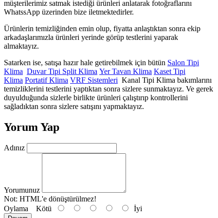
müşterilerimiz satmak istediği ürünleri anlatarak fotoğraflarını
WhatssApp üzerinden bize iletmektedirler.
Ürünlerin temizliğinden emin olup, fiyatta anlaştıktan sonra ekip
arkadaşlarımızla ürünleri yerinde görüp testlerini yaparak
almaktayız.
Satarken ise, satışa hazır hale getirebilmek için bütün
Salon Tipi
Klima
Duvar Tipi Split Klima
Yer Tavan Klima
Kaset Tipi
Klima
Portatif Klima
VRF Sistemleri
Kanal Tipi Klima bakımlarını
temizliklerini testlerini yaptıktan sonra sizlere sunmaktayız. Ve gerek
duyulduğunda sizlerle birlikte ürünleri çalıştırıp kontrollerini
sağladıktan sonra sizlere satışını yapmaktayız.
Yorum Yap
Adınız
Yorumunuz
Not:
HTML'e dönüştürülmez!
Oylama
Kötü
İyi