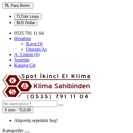
TL
Para Birimi
TLTürk Lirası
$US Dollar
0535 791 11 04
Hesabım
Kayıt Ol
Oturum Aç
A. Listem (0)
Sepetim
Kasaya Git
0 ürün - TL0,00
Alışveriş sepetiniz boş!
Kategoriler