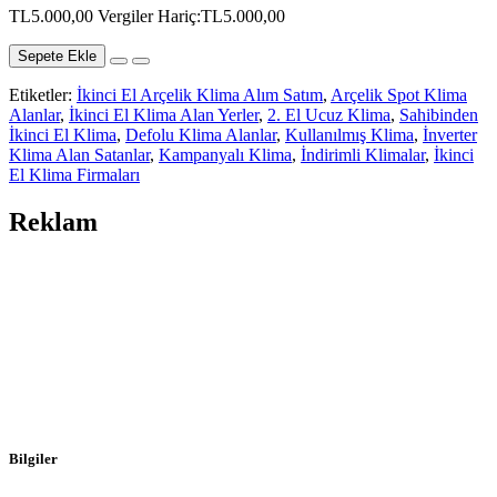
TL5.000,00
Vergiler Hariç:TL5.000,00
Sepete Ekle
Etiketler:
İkinci El Arçelik Klima Alım Satım
,
Arçelik Spot Klima
Alanlar
,
İkinci El Klima Alan Yerler
,
2. El Ucuz Klima
,
Sahibinden
İkinci El Klima
,
Defolu Klima Alanlar
,
Kullanılmış Klima
,
İnverter
Klima Alan Satanlar
,
Kampanyalı Klima
,
İndirimli Klimalar
,
İkinci
El Klima Firmaları
Reklam
Bilgiler