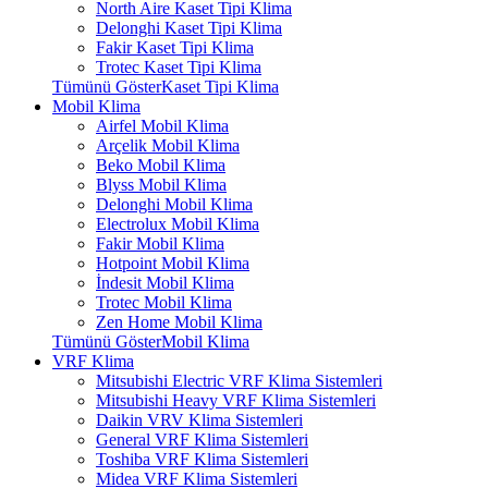
North Aire Kaset Tipi Klima
Delonghi Kaset Tipi Klima
Fakir Kaset Tipi Klima
Trotec Kaset Tipi Klima
Tümünü GösterKaset Tipi Klima
Mobil Klima
Airfel Mobil Klima
Arçelik Mobil Klima
Beko Mobil Klima
Blyss Mobil Klima
Delonghi Mobil Klima
Electrolux Mobil Klima
Fakir Mobil Klima
Hotpoint Mobil Klima
İndesit Mobil Klima
Trotec Mobil Klima
Zen Home Mobil Klima
Tümünü GösterMobil Klima
VRF Klima
Mitsubishi Electric VRF Klima Sistemleri
Mitsubishi Heavy VRF Klima Sistemleri
Daikin VRV Klima Sistemleri
General VRF Klima Sistemleri
Toshiba VRF Klima Sistemleri
Midea VRF Klima Sistemleri