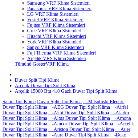
Samsung VRF Klima Sistemleri
Panasonic VRF Klima Sistemleri
LG VRF Klima Sistemleri
Vestel VRF Klima Sistemleri
Fujitsu VRF Klima Sistemleri
Gree VRF Klima Sistemleri
Hitachi VRF Klima Sistemleri
York VRF Klima Sistemleri
Sanyo VRF Klima Sistemleri
Fuji Therma VRF Klima Sistemleri
Arçelik VRS Klima Sistemleri
Tümünü GösterVRF Klima
Duvar Split Tipi Klima
Arçelik Duvar Tipi Split Klima
Arçelik 15000 Btu 410 Gazlı Duvar Tipi Split Klima
Salon Tipi Klima
Duvar Split Tipi Klima
-Mitsubishi Electric
Duvar Tipi Split Klima
-AEG Duvar Tipi Split Klima
-Airfel
Duvar Tipi Split Klima
-Akai Duvar Tipi Split Klima
-Alarko
Duvar Tipi Split Klima
-Altus Duvar Tipi Split Klima
-Amona
Duvar Tipi Split Klima
-Amcor Duvar Tipi Split Klima
-Arçelik
Duvar Tipi Split Klima
-Ariston Duvar Tipi Split Klima
-Auer
Duvar Tipi Split Klima
-Aura Duvar Tipi Split Klima
-Beko