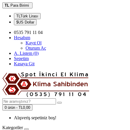
TL
Para Birimi
TLTürk Lirası
$US Dollar
0535 791 11 04
Hesabım
Kayıt Ol
Oturum Aç
A. Listem (0)
Sepetim
Kasaya Git
0 ürün - TL0,00
Alışveriş sepetiniz boş!
Kategoriler