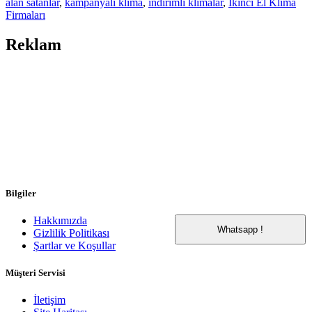
alan satanlar
,
kampanyalı klima
,
indirimli klimalar
,
İkinci El Klima
Firmaları
Reklam
Bilgiler
Hakkımızda
Whatsapp !
Gizlilik Politikası
Şartlar ve Koşullar
Müşteri Servisi
İletişim