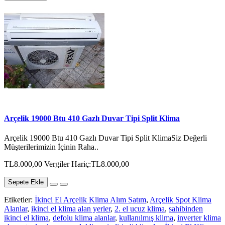
Arçelik 19000 Btu 410 Gazlı Duvar Tipi Split Klima
Arçelik 19000 Btu 410 Gazlı Duvar Tipi Split KlimaSiz Değerli
Müşterilerimizin İçinin Raha..
TL8.000,00
Vergiler Hariç:TL8.000,00
Sepete Ekle
Etiketler:
İkinci El Arçelik Klima Alım Satım
,
Arçelik Spot Klima
Alanlar
,
ikinci el klima alan yerler
,
2. el ucuz klima
,
sahibinden
ikinci el klima
,
defolu klima alanlar
,
kullanılmış klima
,
inverter klima