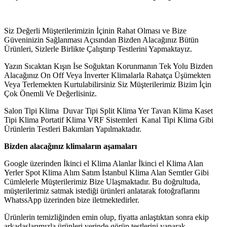
Siz Değerli Müşterilerimizin İçinin Rahat Olması ve Bize
Güveninizin Sağlanması Açısından Bizden Alacağınız Bütün
Ürünleri, Sizlerle Birlikte Çalıştırıp Testlerini Yapmaktayız.
Yazın Sıcaktan Kışın İse Soğuktan Korunmanın Tek Yolu Bizden
Alacağınız On Off Veya İnverter Klimalarla Rahatça Üşümekten
Veya Terlemekten Kurtulabilirsiniz Siz Müşterilerimiz Bizim İçin
Çok Önemli Ve Değerlisiniz.
Salon Tipi Klima Duvar Tipi Split Klima Yer Tavan Klima Kaset
Tipi Klima Portatif Klima VRF Sistemleri Kanal Tipi Klima Gibi
Ürünlerin Testleri Bakımları Yapılmaktadır.
Bizden alacağınız klimaların aşamaları
Google üzerinden İkinci el Klima Alanlar İkinci el Klima Alan
Yerler Spot Klima Alım Satım İstanbul Klima Alan Semtler Gibi
Cümlelerle Müşterilerimiz Bize Ulaşmaktadır. Bu doğrultuda,
müşterilerimiz satmak istediği ürünleri anlatarak fotoğraflarını
WhatssApp üzerinden bize iletmektedirler.
Ürünlerin temizliğinden emin olup, fiyatta anlaştıktan sonra ekip
arkadaşlarımızla ürünleri yerinde görüp testlerini yaparak