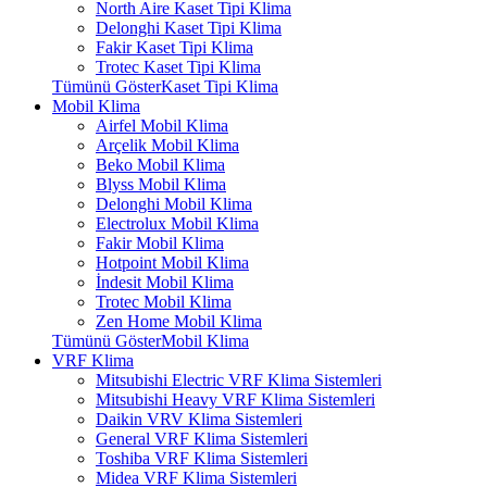
North Aire Kaset Tipi Klima
Delonghi Kaset Tipi Klima
Fakir Kaset Tipi Klima
Trotec Kaset Tipi Klima
Tümünü GösterKaset Tipi Klima
Mobil Klima
Airfel Mobil Klima
Arçelik Mobil Klima
Beko Mobil Klima
Blyss Mobil Klima
Delonghi Mobil Klima
Electrolux Mobil Klima
Fakir Mobil Klima
Hotpoint Mobil Klima
İndesit Mobil Klima
Trotec Mobil Klima
Zen Home Mobil Klima
Tümünü GösterMobil Klima
VRF Klima
Mitsubishi Electric VRF Klima Sistemleri
Mitsubishi Heavy VRF Klima Sistemleri
Daikin VRV Klima Sistemleri
General VRF Klima Sistemleri
Toshiba VRF Klima Sistemleri
Midea VRF Klima Sistemleri