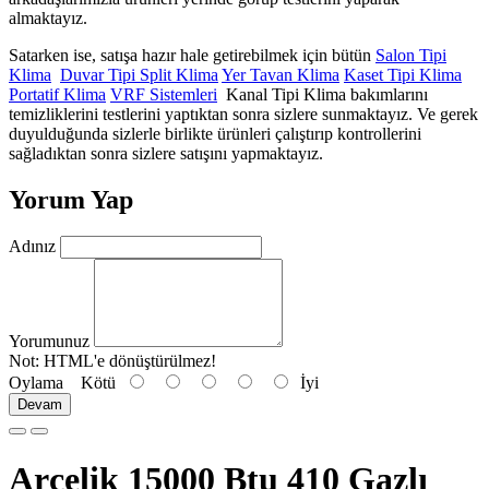
almaktayız.
Satarken ise, satışa hazır hale getirebilmek için bütün
Salon Tipi
Klima
Duvar Tipi Split Klima
Yer Tavan Klima
Kaset Tipi Klima
Portatif Klima
VRF Sistemleri
Kanal Tipi Klima bakımlarını
temizliklerini testlerini yaptıktan sonra sizlere sunmaktayız. Ve gerek
duyulduğunda sizlerle birlikte ürünleri çalıştırıp kontrollerini
sağladıktan sonra sizlere satışını yapmaktayız.
Yorum Yap
Adınız
Yorumunuz
Not:
HTML'e dönüştürülmez!
Oylama
Kötü
İyi
Devam
Arçelik 15000 Btu 410 Gazlı