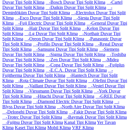
Duvar Tipi Split Klima
-Bosch Duvar Tipi Split Klima
-Cartel
Duvar Tipi Split Klima
-Daikin Duvar Tipi Split Klima
-
Demirdöküm Duvar Tipi Split Klima
-Electrolux Duvar Tipi Split
Klima
-Esco Duvar Tipi Split Klima
-Siesta Duvar Tipi Split
Klima
-Fuji Electric Duvar Tipi Split Klima
-General Duvar Tipi
Split Klima
-Hair Duvar Tipi Split Klima
-Kelon Duvar Tipi
Split Klima
-Lg Duvar Tipi Split Klima
-Northair Duvar Tipi
Split Klima
-Oreon Duvar Tipi Split Klima
-Panasonic Duvar
Tipi Split Klima
-Profilo Duvar Tipi Split Klima
-Regal Duvar
Tipi Split Klima
-Samsung Duvar Tipi Split Klima
-Siemens
Duvar Tipi Split Klima
-Sigma Duvar Tipi Split Klima
-Toshiba
Duvar Tipi Split Klima
-Zen Duvar Tipi Split Klima
-Midea
Duvar Tipi Split Klima
-Copa Duvar Tipi Split Klima
-Fujiplus
Duvar Tipi Split Klima
-E.C.A. Duvar Tipi Split Klima
-
Fujitherma Duvar Tipi Split Klima
-Hantech Duvar Tipi Split
Klima
-Rota Climate Duvar Tipi Split Klima
-Olefini Duvar Tipi
Split Klima
-Vaillant Duvar Tipi Split Klima
-Vestel Duvar Tipi
Split Klima
-Viessmann Duvar Tipi Split Klima
-York Duvar
Tipi Split Klima
-Hitachi Duvar Tipi Split Klima
-GREE Duvar
Tipi Split Klima
-Diamond Electric Duvar Tipi Split Klima
-
Blyss Duvar Tipi Split Klima
-North Aire Duvar Tipi Split Klima
-Delonghi Duvar Tipi Split Klima
-Fakir Duvar Tipi Split Klima
-Trotec Duvar Tipi Split Klima
-Baymak Duvar Tipi Split Klima
-Fujitsu Duvar Tipi Split Klima
Kanal Tipi Klima
Yer Tavan
Klima
Kaset Tipi Klima
Mobil Klima
VRF Klima