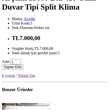
Duvar Tipi Split Klima
Marka:
Arçelik
Ürün Kodu:1
Stok Durumu:Stokta var
TL7.000,00
Vergiler Hariç:TL7.000,00
Satın almak için gerekli puan:5
Adet
Sepete Ekle
0 yorum
/
Yorum Yap
Benzer Ürünler