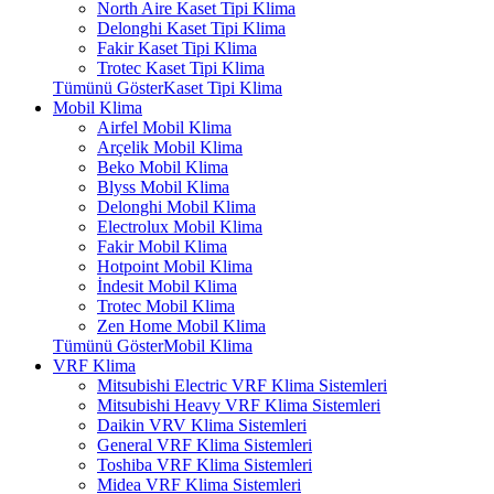
North Aire Kaset Tipi Klima
Delonghi Kaset Tipi Klima
Fakir Kaset Tipi Klima
Trotec Kaset Tipi Klima
Tümünü GösterKaset Tipi Klima
Mobil Klima
Airfel Mobil Klima
Arçelik Mobil Klima
Beko Mobil Klima
Blyss Mobil Klima
Delonghi Mobil Klima
Electrolux Mobil Klima
Fakir Mobil Klima
Hotpoint Mobil Klima
İndesit Mobil Klima
Trotec Mobil Klima
Zen Home Mobil Klima
Tümünü GösterMobil Klima
VRF Klima
Mitsubishi Electric VRF Klima Sistemleri
Mitsubishi Heavy VRF Klima Sistemleri
Daikin VRV Klima Sistemleri
General VRF Klima Sistemleri
Toshiba VRF Klima Sistemleri
Midea VRF Klima Sistemleri