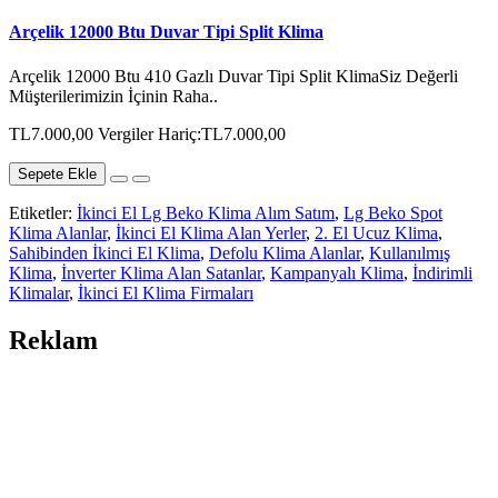
Arçelik 12000 Btu Duvar Tipi Split Klima
Arçelik 12000 Btu 410 Gazlı Duvar Tipi Split KlimaSiz Değerli
Müşterilerimizin İçinin Raha..
TL7.000,00
Vergiler Hariç:TL7.000,00
Sepete Ekle
Etiketler:
İkinci El Lg Beko Klima Alım Satım
,
Lg Beko Spot
Klima Alanlar
,
İkinci El Klima Alan Yerler
,
2. El Ucuz Klima
,
Sahibinden İkinci El Klima
,
Defolu Klima Alanlar
,
Kullanılmış
Klima
,
İnverter Klima Alan Satanlar
,
Kampanyalı Klima
,
İndirimli
Klimalar
,
İkinci El Klima Firmaları
Reklam