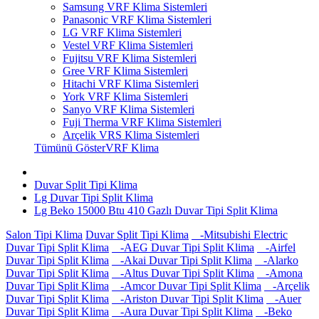
Samsung VRF Klima Sistemleri
Panasonic VRF Klima Sistemleri
LG VRF Klima Sistemleri
Vestel VRF Klima Sistemleri
Fujitsu VRF Klima Sistemleri
Gree VRF Klima Sistemleri
Hitachi VRF Klima Sistemleri
York VRF Klima Sistemleri
Sanyo VRF Klima Sistemleri
Fuji Therma VRF Klima Sistemleri
Arçelik VRS Klima Sistemleri
Tümünü GösterVRF Klima
Duvar Split Tipi Klima
Lg Duvar Tipi Split Klima
Lg Beko 15000 Btu 410 Gazlı Duvar Tipi Split Klima
Salon Tipi Klima
Duvar Split Tipi Klima
-Mitsubishi Electric
Duvar Tipi Split Klima
-AEG Duvar Tipi Split Klima
-Airfel
Duvar Tipi Split Klima
-Akai Duvar Tipi Split Klima
-Alarko
Duvar Tipi Split Klima
-Altus Duvar Tipi Split Klima
-Amona
Duvar Tipi Split Klima
-Amcor Duvar Tipi Split Klima
-Arçelik
Duvar Tipi Split Klima
-Ariston Duvar Tipi Split Klima
-Auer
Duvar Tipi Split Klima
-Aura Duvar Tipi Split Klima
-Beko