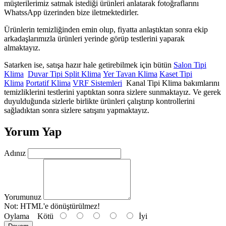
müşterilerimiz satmak istediği ürünleri anlatarak fotoğraflarını
WhatssApp üzerinden bize iletmektedirler.
Ürünlerin temizliğinden emin olup, fiyatta anlaştıktan sonra ekip
arkadaşlarımızla ürünleri yerinde görüp testlerini yaparak
almaktayız.
Satarken ise, satışa hazır hale getirebilmek için bütün
Salon Tipi
Klima
Duvar Tipi Split Klima
Yer Tavan Klima
Kaset Tipi
Klima
Portatif Klima
VRF Sistemleri
Kanal Tipi Klima bakımlarını
temizliklerini testlerini yaptıktan sonra sizlere sunmaktayız. Ve gerek
duyulduğunda sizlerle birlikte ürünleri çalıştırıp kontrollerini
sağladıktan sonra sizlere satışını yapmaktayız.
Yorum Yap
Adınız
Yorumunuz
Not:
HTML'e dönüştürülmez!
Oylama
Kötü
İyi