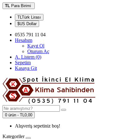
TL
Para Birimi
TLTürk Lirası
$US Dollar
0535 791 11 04
Hesabım
Kayıt Ol
Oturum Aç
A. Listem (0)
Sepetim
Kasaya Git
0 ürün - TL0,00
Alışveriş sepetiniz boş!
Kategoriler