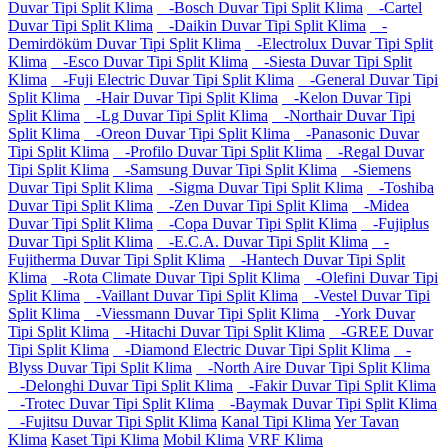
Duvar Tipi Split Klima
-Bosch Duvar Tipi Split Klima
-Cartel
Duvar Tipi Split Klima
-Daikin Duvar Tipi Split Klima
-
Demirdöküm Duvar Tipi Split Klima
-Electrolux Duvar Tipi Split
Klima
-Esco Duvar Tipi Split Klima
-Siesta Duvar Tipi Split
Klima
-Fuji Electric Duvar Tipi Split Klima
-General Duvar Tipi
Split Klima
-Hair Duvar Tipi Split Klima
-Kelon Duvar Tipi
Split Klima
-Lg Duvar Tipi Split Klima
-Northair Duvar Tipi
Split Klima
-Oreon Duvar Tipi Split Klima
-Panasonic Duvar
Tipi Split Klima
-Profilo Duvar Tipi Split Klima
-Regal Duvar
Tipi Split Klima
-Samsung Duvar Tipi Split Klima
-Siemens
Duvar Tipi Split Klima
-Sigma Duvar Tipi Split Klima
-Toshiba
Duvar Tipi Split Klima
-Zen Duvar Tipi Split Klima
-Midea
Duvar Tipi Split Klima
-Copa Duvar Tipi Split Klima
-Fujiplus
Duvar Tipi Split Klima
-E.C.A. Duvar Tipi Split Klima
-
Fujitherma Duvar Tipi Split Klima
-Hantech Duvar Tipi Split
Klima
-Rota Climate Duvar Tipi Split Klima
-Olefini Duvar Tipi
Split Klima
-Vaillant Duvar Tipi Split Klima
-Vestel Duvar Tipi
Split Klima
-Viessmann Duvar Tipi Split Klima
-York Duvar
Tipi Split Klima
-Hitachi Duvar Tipi Split Klima
-GREE Duvar
Tipi Split Klima
-Diamond Electric Duvar Tipi Split Klima
-
Blyss Duvar Tipi Split Klima
-North Aire Duvar Tipi Split Klima
-Delonghi Duvar Tipi Split Klima
-Fakir Duvar Tipi Split Klima
-Trotec Duvar Tipi Split Klima
-Baymak Duvar Tipi Split Klima
-Fujitsu Duvar Tipi Split Klima
Kanal Tipi Klima
Yer Tavan
Klima
Kaset Tipi Klima
Mobil Klima
VRF Klima